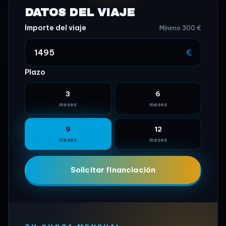
DATOS DEL VIAJE
Importe del viaje
Mínimo 300 €
€
Plazo
3
6
meses
meses
9
12
meses
meses
Solicitar financiación